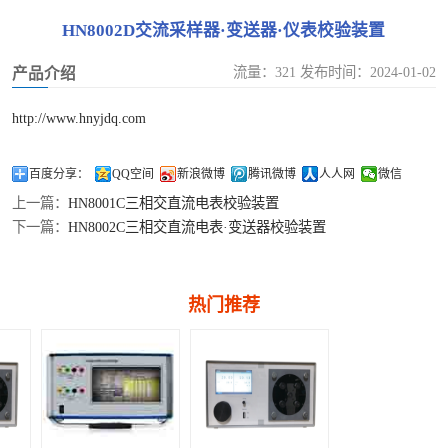
油化试验仪器类
多功能校准仪
HN8002D交流采样器·变送器·仪表校验装置
校准
钳形表检定装置
SF6仪器类校准
流量：321 发布时间：2024-01-02
产品介绍
泄露电流测试仪检定装置
温度类计量校准
http://www.hnyjdq.com
漏电开关测试仪检定装置
压力流量类计量
百度分享：
QQ空间
新浪微博
腾讯微博
人人网
微信
上一篇：
HN8001C三相交直流电表校验装置
校准
下一篇：
HN8002C三相交直流电表·变送器校验装置
热门推荐