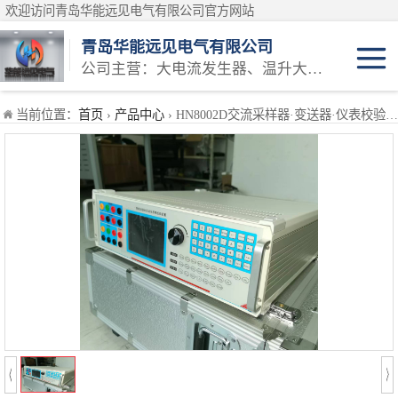
欢迎访问青岛华能远见电气有限公司官方网站
青岛华能远见电气有限公司
公司主营：大电流发生器、温升大电流发生器、温升试验设备、三相大电流发生器等产品
安规类检定装置
当前位置：
首页
›
产品中心
› HN8002D交流采样器·变送器·仪表校验装置
万用表检定装置
仪表类检定装置
耐电压测试仪检定装置
接地导通测试仪检定装置
测试仪类计量校
接地电阻表检定装置
准设备
电能类计量校准
兆欧表检定装置
装置
互感器类计量校
模拟交直流标准电阻器
准装置
蓄电池仪器类校
直流低电阻测试仪检定装置
准
高压耐压类校准
回路电阻测试仪检定装置