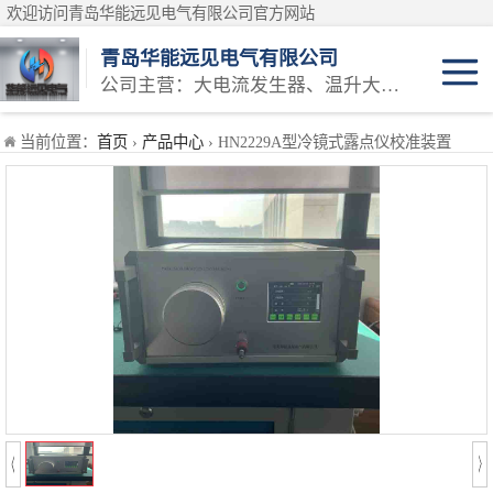
欢迎访问青岛华能远见电气有限公司官方网站
青岛华能远见电气有限公司
公司主营：大电流发生器、温升大电流发生器、温升试验设备、三相大电流发生器等产品
安规类检定装置
当前位置：
首页
›
产品中心
› HN2229A型冷镜式露点仪校准装置
万用表检定装置
仪表类检定装置
耐电压测试仪检定装置
接地导通测试仪检定装置
测试仪类计量校
接地电阻表检定装置
准设备
电能类计量校准
兆欧表检定装置
装置
互感器类计量校
模拟交直流标准电阻器
准装置
蓄电池仪器类校
直流低电阻测试仪检定装置
准
高压耐压类校准
回路电阻测试仪检定装置