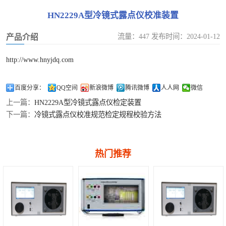
油化试验仪器类
多功能校准仪
HN2229A型冷镜式露点仪校准装置
校准
钳形表检定装置
SF6仪器类校准
流量：447 发布时间：2024-01-12
产品介绍
泄露电流测试仪检定装置
温度类计量校准
http://www.hnyjdq.com
漏电开关测试仪检定装置
压力流量类计量
百度分享：
QQ空间
新浪微博
腾讯微博
人人网
微信
上一篇：
HN2229A型冷镜式露点仪检定装置
校准
下一篇：
冷镜式露点仪校准规范检定规程校验方法
热门推荐