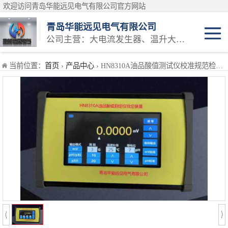
欢迎访问青岛华能远见电气有限公司官方网站
青岛华能远见电气有限公司
公司主营：大电流发生器、温升大电流发生器、温升试验设备、三相大电流发生器等产品
安规类检定装置
当前位置：
首页
›
产品中心
› HN8310A油品酸值测试仪校准规范检定规程检定标准校准方法
万用表检定装置
仪表类检定装置
耐电压测试仪检定装置
接地导通测试仪检定装置
测试仪类计量校
接地电阻表检定装置
准设备
电能类计量校准
兆欧表检定装置
装置
互感器类计量校
模拟交直流标准电阻器
准装置
蓄电池仪器类校
直流低电阻测试仪检定装置
准
高压耐压类校准
回路电阻测试仪检定装置