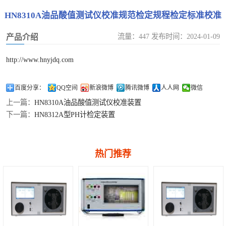
油化试验仪器类
多功能校准仪
HN8310A油品酸值测试仪校准规范检定规程检定标准校准
方法
校准
钳形表检定装置
SF6仪器类校准
流量：447 发布时间：2024-01-09
产品介绍
泄露电流测试仪检定装置
温度类计量校准
http://www.hnyjdq.com
漏电开关测试仪检定装置
压力流量类计量
百度分享：
QQ空间
新浪微博
腾讯微博
人人网
微信
上一篇：
HN8310A油品酸值测试仪校准装置
校准
下一篇：
HN8312A型PH计检定装置
热门推荐