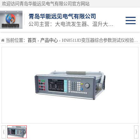
欢迎访问青岛华能远见电气有限公司官方网站
青岛华能远见电气有限公司
公司主营：大电流发生器、温升大电流发生器、温升试验设备、三相大电流发生器等产品
安规类检定装置
当前位置：
首页
›
产品中心
› HN8511JD变压器综合参数测试仪校验装置
万用表检定装置
仪表类检定装置
耐电压测试仪检定装置
接地导通测试仪检定装置
测试仪类计量校
接地电阻表检定装置
准设备
电能类计量校准
兆欧表检定装置
装置
互感器类计量校
模拟交直流标准电阻器
准装置
蓄电池仪器类校
直流低电阻测试仪检定装置
准
高压耐压类校准
回路电阻测试仪检定装置