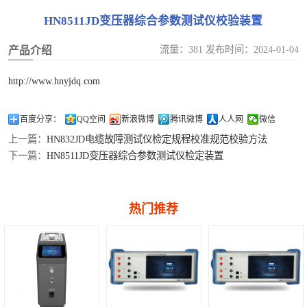
油化试验仪器类
多功能校准仪
HN8511JD变压器综合参数测试仪校验装置
校准
钳形表检定装置
SF6仪器类校准
流量：381 发布时间：2024-01-04
产品介绍
泄露电流测试仪检定装置
温度类计量校准
http://www.hnyjdq.com
漏电开关测试仪检定装置
压力流量类计量
百度分享：
QQ空间
新浪微博
腾讯微博
人人网
微信
上一篇：
HN832JD电缆故障测试仪检定规程校准规范校验方法
校准
下一篇：
HN8511JD变压器综合参数测试仪检定装置
热门推荐